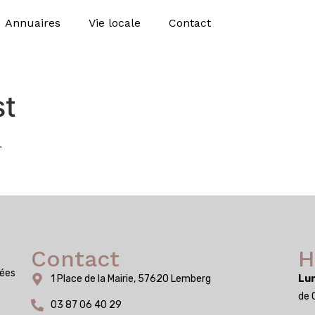
Annuaires
Vie locale
Contact
st
.
Contact
H
iées
1 Place de la Mairie, 57620 Lemberg
Lun
de 
03 87 06 40 29